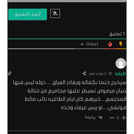
1
تعليق
Oldest
طرفه
3 years ago
سيخرج حتما بكفاله ويغادر العراق …دوله ليس فبها
بنيان مرصوص تسيطر عليها مجاميع من حثالة
المجتمع…خيرهم كان ايام الطاغيه نائب ضالط
موتشي…او ريس عرفاء وحده
Reply
0