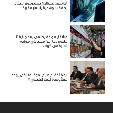
الداخلية: محتالون يستدرجون الضحايا
بصفقات وهمية باسعار مغرية
مشغل مولدة يختفي بعد جباية 11
مليون دينار من مشتركي مولدة
أهلية في كربلاء
أزمة ثقة أم صراع نفوذ.. ما الذي يهدد
فعلاًوحدة البيت الشيعي ؟