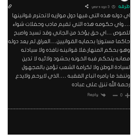
طرفه
3 years ago
اي دوله هذه التي فيها دول موازيه لاتحترم قوانينها
….واي حكومه هذه التي تقيم مادب وحفلات شواء
للصوص …اي حق يؤخذ من الجاني وقد تسيد واصبح
حاكما مستوزرا بحمايه القوانيين….العراق لم يعد دوله
وهو بحكم المنهار،فلا قوانينه نافذه ولا سيادته
مصانه يتحكم فبه الخونه بحشود ولائيه لا تدين
لسيادة الوطن ولا لكرامة الشعب تؤمن بالمجهول
وتنفذ ما يامره اتباع الفقبه …..الذي لايرحم ولايدع
رحمة الله تنزل على عباده
Reply
0