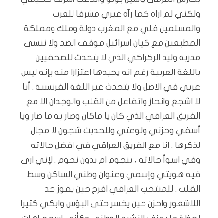
ولكني لم اراه كما رآه غيري مشرفا للعرب
والمسلمين فلي مع المغرب دولة وملك ومملكة
المطبعين مع كيان اسرائيل موقف الضد ولا ننسى
مدربه وليد الركراكي الذي لا يتحدث للصحفيين
باللغة العربية رغم انه يجيدها اعتزازا منه بإنه ليس
عربي في الاصل ولا يتحدث غير اللغة الفرنسية . أنا
لا اشجع وانحاز واتفاعل من القلب والوجدان الا مع
الفريق العراقي الذي كان يا ماكان وصار به ما صار ويا
أسفي وحزني ولوعتي وللحديث شجون لا مجال
لذكرها . انا مع الفريق العراقي في افضل حالاته
وفي اسوأ حالاته ، بنجوم ام بدون نجوم . لإني ارى
فيه هويتي وإسمي وعنوان وطني الساكن وسط
القلب . للمنتخب العراقي افرح حين يفوز حد
اللاشعور واحزن حين يخسر حتى البؤس وابكي كثيرا