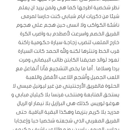
نظر شخصية اطرحها كما هي ولمن يريد ان يعلم
شيئا من ذكريات ايام شبابي كنت حارسا لمرمى
ناشئة الكواكب ولا انسى حين هجم علي هجوم
الفريق الخصم واسرعت لأصطدم به واضرب الكرة
خارج الملعب لتضرب زجاجة سيارة حكومية راكنة
قرب الخط وتنثرها لكنه ولله الحمد كانت السيارة
تعود لوالد صديقنا الكابتن طالب البيضاني ومرت
بردا وسلاما . أما ما يخص التشجيع فأنا أتفاعل مع
اللعب الجميل وأشجع اللاعب الأفضل واللعبة
الحلوة فالفريق الأرجنتيني من غير ليونيل ميسي لا
يستحق المتابعة ومنتخب فرنسا بلا كيليان مبابي و
هوغو لوريس. كذلك هي البرازيل بلا نيمار او الريال
مدريد بلا كريم بنزيما وهكذا البقية الباقية. حتى
الفريق المغربي الذي شجعته شخصيا حبا وإعجابا
بحارس المرمى ياسين بونو واللاعب اشرف حكيمي