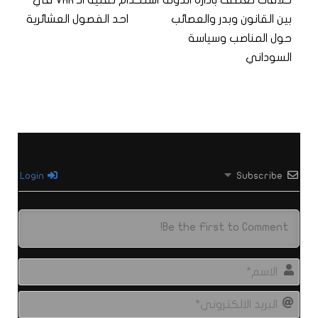
خلافات تعصف بادارة الدولة
استخدام تقنية الـ VAR في
بين القانون وبدر والعصائب
احد الفصول العشائرية
حول المناصب وسياسة
السوداني
Login
Subscribe
الاس
البري
الال