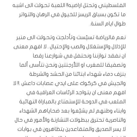
الفلسطيني وتحتل اراضيه!! اللعبة تحولت الى اشبه
ما تكون بسباق الريسز للخيول في الرهان والتواتر
طوال ايام السنة.
نعم فالرياضة تسيّست وتأدلجت وتحولت الى منبر
للإذلال والإستغلال والصب والإحتيال . لا افهم معنى
ان نفقد توازننا ونحتفل في شوارعنا رقصا
وتصفيقا للمغرب او اللأرجنتين ونحن نتأسى ألما
بنزف دماء شهداء ابنائنا من الحشد والشرطة
والجيش في كركوك على ايدي عصابات داعش .!! لا
افهم معنى ان يتواجد الرئاسات العراقية في
الملعب في الدوحة للإستمتاع بالمباراة النهائية
وابناء وطنهم لم يشيّعوا بعد ضحاياهم الشهداء
والناصرية تحترق ببطولات التشارنة والأمور في حال
لا يسر الصديق والمتقاعدين يتظاهرون قي بوابات