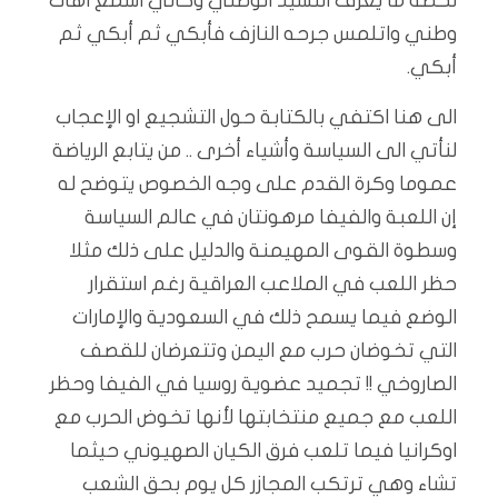
لحظة ما يعزف النشيد الوطني وكأني اسمع اهات
وطني واتلمس جرحه النازف فأبكي ثم أبكي ثم
أبكي.
الى هنا اكتفي بالكتابة حول التشجيع او الإعجاب
لنأتي الى السياسة وأشياء أخرى .. من يتابع الرياضة
عموما وكرة القدم على وجه الخصوص يتوضح له
إن اللعبة والفيفا مرهونتان في عالم السياسة
وسطوة القوى المهيمنة والدليل على ذلك مثلا
حظر اللعب في الملاعب العراقية رغم استقرار
الوضع فيما يسمح ذلك في السعودية والإمارات
التي تخوضان حرب مع اليمن وتتعرضان للقصف
الصاروخي !! تجميد عضوية روسيا في الفيفا وحظر
اللعب مع جميع منتخابتها لأنها تخوض الحرب مع
اوكرانيا فيما تلعب فرق الكيان الصهيوني حيثما
تشاء وهي ترتكب المجازر كل يوم بحق الشعب