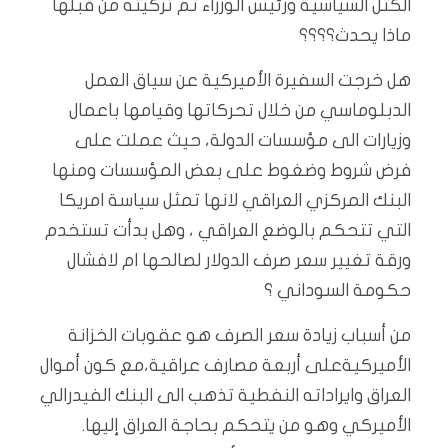
الكتل السياسية ورئيس الوزراء تم تزكيته من قبلها
ماذا يحدث؟؟؟؟
هل خرجت السفيرة الأميركية عن سياق العمل
الدبلوماسي من خلال تحركاتها وقيامها باعمال
وزيارات الى مؤسسات الدولة، حيث عملت على
فرض شروط وضغوط على بعض المؤسسات ومنها
البنك المركزي العراقي لانها تمثل سياسة امريكا
التي تتحكم بالوضع العراقي ، وهل بدأت تستخدم
ورقة تغيير سعر صرف الدولار لصالحها ام لافشال
حكومة السوداني ؟
من أسباب زيادة سعر الصرف هو عقوبات الخزانة
الأميركيةعلى أربعة مصارف عراقية،مع كون أموال
العراق وايراداته النفطية تذهب الى البنك الفيدرالي
الأميركي وهو من يتحكم بحاجة العراق إليها.