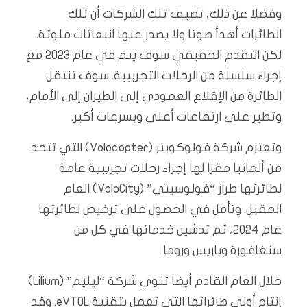
وفضلا عن ذلك، تضيف تلك الشركات أن تلك
الطائرات أهدأ صوتا ولا يصدر عنها انبعاثات ملوثة.
لكن التقدم الحقيقي سوف يتم في عام 2023 مع
إجراء سلسلة من الرحلات التجريبية. سوف تنتقل
الطائرة من الإقلاع العمودي إلى الطيران إلى الأمام،
وتطير على ارتفاعات أعلى وبسرعات أكبر.
وتعتزم شركة فولوكوبتر (Volocopter) التي تتخذ
من ألمانيا مقرا لها إجراء رحلات تجريبية عامة
لطائرتها طراز “فولوسيتي” (VoloCity) العام
المقبل. وتأمل في الحصول على ترخيص لطائرتها
عام 2024، ثم تدشين خدماتها في كل من
سنغافورة وباريس وروما.
خلال العام القادم أيضا تنوي شركة “ليليَم” (Lilium)
إنتاج أولى طائراتها التي تعمل بتقنية eVTOL. وقد