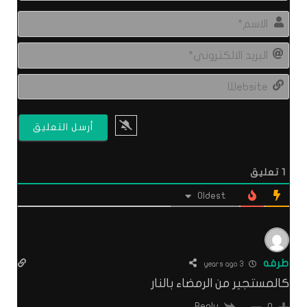
الاس
البري
الال
site
1
تعليق
Oldest
طرفه
3 years ago
كالمستجير من الرمضاء بالنار
Reply
0