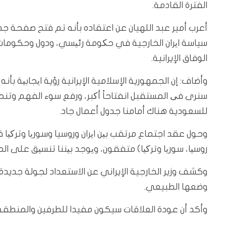
الفترة القادمة.
أعرب أمير عبد اللهيان عن اعتقاده بأنه تم فتح صفحة جدي
سياسة ایران الخارجية في حکومة رئیسي، ودول وحكومات
الوفاق الإيرانية.
وأضاف: إن الجمهورية الإسلامية الإيرانية رؤية ایجابیة ب
سنرى فی المستقبل انفتاحاً أکبر، ورفع سوء الفهم وتنمية
للسعودية هناك أمامنا جدول أعمال جاد.
وحول عقد اجتماع مرتقب بین ایران وروسيا وسوریا وترکیا ق
روسیا، سوریا وترکیا) متفقون، ویوجد بیننا تنسیق على ا
وكشف وزير الخارجية الإيراني عن الاستعداد لجولة جديدة 
وضعها الطبيعي.
وأكد أن عودة العلاقات سيكون مفيدا للطرفين والمنطقة