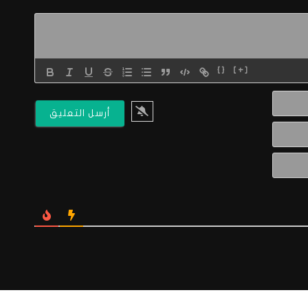
{}
[+]
الاسم*
البريد
الالكتروني*
Website