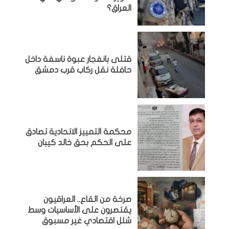
العراق؟
قتلى بانفجار عبوة ناسفة داخل
حافلة نقل ركاب قرب دمشق
محكمة التمييز الاتحادية تصادق
على الحكم بحق خالد كيبان
صرخة من القاع.. العراقيون
يقتصرون على الأساسيات وسط
شلل اقتصادي غير مسبوق