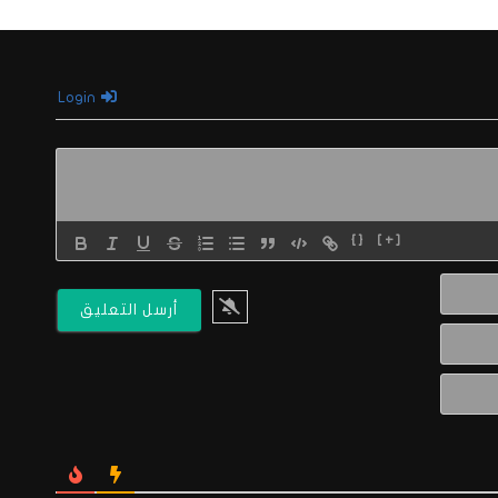
Login
{}
[+]
الاسم*
البريد
الالكتروني*
Website