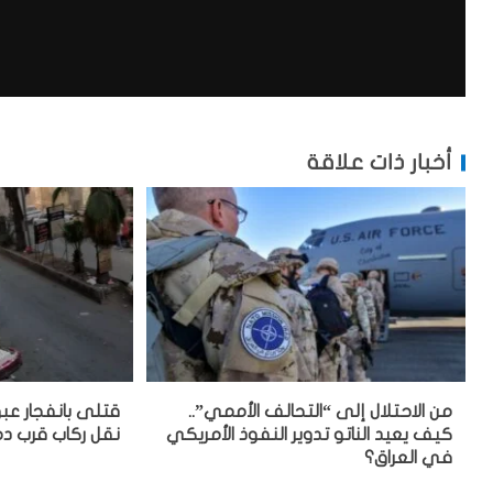
أخبار ذات علاقة
من الاحتلال إلى “التحالف الأممي”..
قتلى بانفجار عب
كيف يعيد الناتو تدوير النفوذ الأمريكي
نقل ركاب قرب 
في العراق؟