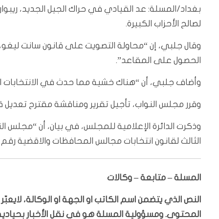
بغداد/المسلة: عد القيادي في حراك الجيل الجديد، ريبوار 
لصالح الأحزاب الكبيرة.
وقال جلبي، إن “محاولة التصويت على قانون سانت ليغو،
الحصول على المقاعد”.
وأضاف جلبي، أن “هناك خشية مما حدث في الانتخابات الأ
وقرر مجلس النواب، تأجيل تقرير ومناقشة مقترح تعديل ق
وذكرت الدائرة الإعلامية للمجلس، في بيان، أن “مجلس ا
الثالث لقانون انتخابات مجالس المحافظات والاقضية رقم (۱۲) لسنة ۲۰۱۸ الى جلسة يوم السبت المقبل”
المسلة – متابعة – وكالات
النص الذي يتضمن اسم الكاتب او الجهة او الوكالة، لايعب
المحتوى. ومسؤولية المسلة هو في نقل الأخبار بحيادية،