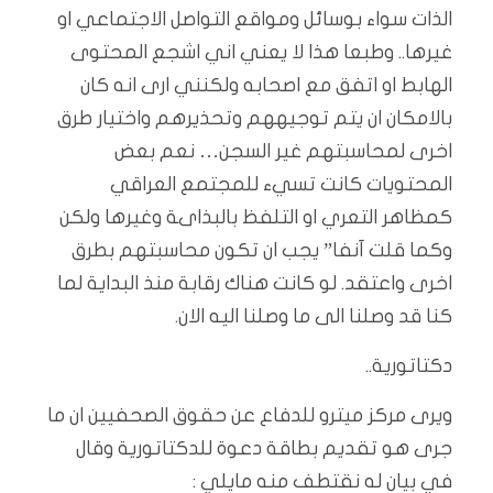
الذات سواء بوسائل ومواقع التواصل الاجتماعي او
غيرها.. وطبعا هذا لا يعني اني اشجع المحتوى
الهابط او اتفق مع اصحابه ولكنني ارى انه كان
بالامكان ان يتم توجيههم وتحذيرهم واختيار طرق
اخرى لمحاسبتهم غير السجن… نعم بعض
المحتويات كانت تسيء للمجتمع العراقي
كمظاهر التعري او التلفظ بالبذاىة وغيرها ولكن
وكما قلت آنفا” يجب ان تكون محاسبتهم بطرق
اخرى واعتقد. لو كانت هناك رقابة منذ البداية لما
كنا قد وصلنا الى ما وصلنا اليه الان.
دكتاتورية..
ويرى مركز ميترو للدفاع عن حقوق الصحفيين ان ما
جرى هو تقديم بطاقة دعوة للدكتاتورية وقال
في بيان له نقتطف منه مايلي :