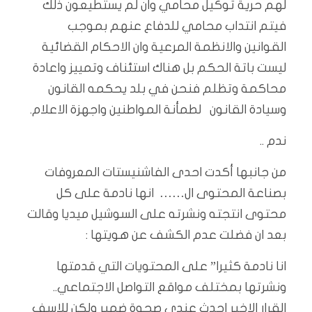
لهم حرية توكيل محامي وان لم يستطيعون ذلك
فيتم انتداب محامي للدفاع عنهم بموجب
القوانين والانظمة المرعية وان الاحكام القضائية
ليست باتة الحكم بل هناك استئناف وتمييز واعادة
محاكمة وتظلم فنحن في بلد يحكمه القانون
وسيادة القانون لطمأنة المواطنين واجهزة الاعلام.
ندم ..
من جانبها أكدت احدى الفاشنيستات المعروفات
بصناعة المحتوى ال…… انها نادمة على كل
محتوى انتجته ونشرته على السوشيل ميديا وقالت
بعد ان فضلت عدم الكشف عن هويتها :
انا نادمة كثيرا” على المحتويات التي قدمتها
ونشرتها بمختلف مواقع التواصل الاجتماعي..
القرار الاخير احدث عندي صحوة ضمير ولكن للاسف