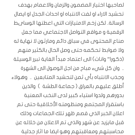
لصاحبها اختيار المضمون والزمان والاعمام بهدف
تحشيد الاراء او لفت الانتباه او احداث الجدل او ايصال
الرسالة.. لكن زخم الامتيازات التي اعطتها الوساىط
الرقمية و مواقع التواصل الاجتماعي مما جعل
صناع المحتوى في سباق دائم ومارثون لا نهاية له
ولا ضوابط تحكمه حتى وصل الحال بالكثير منهم
(ذكورا” واناث) الى اعتماد مبدأ الغاية تبرر الوسيلة
.. وان كل شيء مباح من اجل الوصول الى الشهرة
وجذب الانتباه بأي ثمن لتحشيد المتابعين .. وهولاء
أطلق عليهم بالعراق ( جماعة الطشة ) والذين
بدورهم ولدوا استياء كبير لدى النخب المعنية
باستقرار المجتمع ومنظومته الأخلاقية حتى تم
اعلان الخبر الذي قصم ظهر تلك الجماعات وذلك
قبل مايزيد عن شهر والذي تم الاعلان من خلاله عن
محاسبتهم ومعاقبتهم وهو ايضا ما اثار جدلية