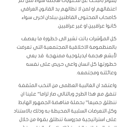
يقوم بالبحث عن محتويات هابطة سواء لمن تم
اعتقالهم او لمن لا تطالهم يد القانون العراقي
كاصحاب المحتوى القاطنين ببلدان اخرى سواء
كانوا عراقيين او غير عراقيين.
كل المؤشرات باتت تشير الى خطورة ما يعصف
بالمنظمومة الاخلاقية المجتمعية التي تعرضت
لأبشع هجمة ايديلوجية ممنهجة قد يعي
خطورتها كل انسان واعي حريص على نفسه
وعائلته ومجتمعه.
واعتقد ان الغالبية العظمى من النخب المثقفة
تتفق مع هذا الطرح وبالتالي صار لزاما” علينا ان
ننطلق جميعا” بحملة مناهضة الجمهور الهابط
وكل التعرضات السلبية المحيطة به وذلك بالاستناد
على استراتيجية مدروسة تنطلق بقوة من خلال