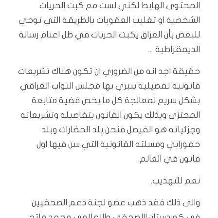
المحتوى الهابط لكني لست مع كبت الحريات
الشخصية او تغليب العقوبات بالطريقة التي توحي
للبعض بأن العراق يكبت الحريات في ظل اعنام رسالة
الديمقراطية ..
حقيقة اجد انه من الضروري ان تكون هناك تشريعات
قانونية تفصيلية ينبري بها مجلس النواب الغراقي
بشكل سريع لمعالجة كل ما يخص قضية متابعة
المحتزى وبذلك يكون القانون بتفاصيله وتشريعاته
وجزئياته هو الفيصل فنحن بلد الحضارات وبلد
حمورابي ومسلته القانونية التي سن فيها اول
قانون في العالم.
نعم للتهذيب.
والى ذلك فقد ذهب عضو لجنة دعم الصحفيين
في كوردستان االصحفي والاعلامي محمد فاتح