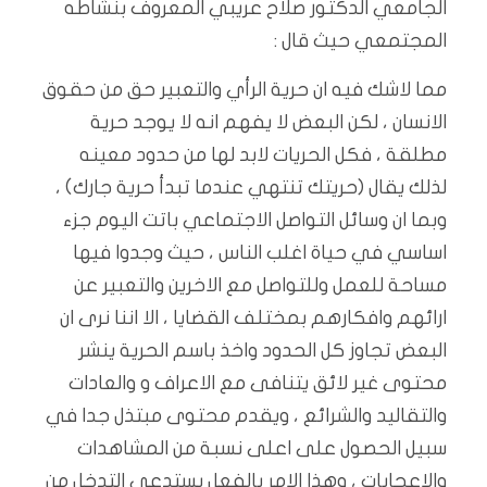
الجامعي الدكتور صلاح عريبي المعروف بنشاطه
المجتمعي حيث قال :
مما لاشك فيه ان حرية الرأي والتعبير حق من حقوق
الانسان ، لكن البعض لا يفهم انه لا يوجد حرية
مطلقة ، فكل الحريات لابد لها من حدود معينه
لذلك يقال (حريتك تنتهي عندما تبدأ حرية جارك) ،
وبما ان وسائل التواصل الاجتماعي باتت اليوم جزء
اساسي في حياة اغلب الناس ، حيث وجدوا فيها
مساحة للعمل وللتواصل مع الاخرين والتعبير عن
ارائهم وافكارهم بمختلف القضايا ، الا اننا نرى ان
البعض تجاوز كل الحدود واخذ باسم الحرية ينشر
محتوى غير لائق يتنافى مع الاعراف و والعادات
والتقاليد والشرائع ، ويقدم محتوى مبتذل جدا في
سبيل الحصول على اعلى نسبة من المشاهدات
والاعجابات ، وهذا الامر بالفعل يستدعي التدخل من