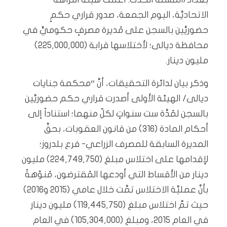
الاتحاديَّة، اليوم الجمعة، صدور قراري حكمٍ
حضوريَّين بالسجن على مُديرة مصرفٍ حكوميٍّ في
محافظة ديالى؛ لأختلاسها قرابة (225,000,000)
مليون دينار.
وذكر بيان لدائرة التحقيقات، أنَّ “محكمة جنايات
ديالى/ الهيئة الأولى أصدرت قراري حكم حضوريَّين
بالسجن لمُدَّة ست سنواتٍ لكلّ منهما؛ استناداً إلى
أحكام المادة (316) من قانون العقوبات، بحقِّ
المديرة السابقة للمصرف الزراعي- فرع بلدروز؛
لإقدامها على اختلاس مبلغ (224,749,750) مليون
دينار من الأقساط التي أودعها المُقترضون، مُنوّهةً
بأنَّ عمليَّة الاختلاس تمَّت خلال عامي (2015 و2016)
حيث تمَّ اختلاس مبلغ (119,445,750) مليون دينار
في العام 2015، ومبلغ (105,304,000) في العام