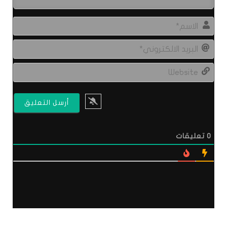
الاس
البري
الال
site
0
تعليقات