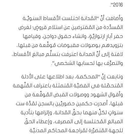
2016”.
وأضافت أنَّ “المُدانة اختلست الأقساط السنويَّـة
المُسدَّدة من المُقترضين عن استلام قروضٍ؛ لغرض
حفر آبارٍ ارتوازيَّةٍ، وانشاء حقول دواجن، وقيامها
بتزويدهم بوصولات مقبوضات مُوقَّعة من قبلها،
لافتة إلى أنَّ المدانة اعترفت بتسلُّم مبالغ الأقساط،
والتصرُّف بها لحسابها الشخصي”.
وتابعت إنَّ “المحكمة، بعد اطلاعها على الأدلة
المُتحصّلة في القضيَّة المُتمثلة باعتراف المُتَّهمة
وأقوال الشهود ووصولات القبض المُوقَّعة من
قبلها، أصدرت حكمين حضوريَّين بالسجن لمُدَّة ست
سنواتٍ لكلٍّ منهما بحقِّ المُدانة، وإلزامها بتأدية
المبالغ المُختلسة إلى المصرف، وإعطاء الحقّ
للجهة المُتضرِّرة لمُراجعة المحاكم المدنيَّة