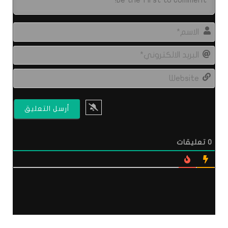
الاس
البري
الال
site
0
تعليقات