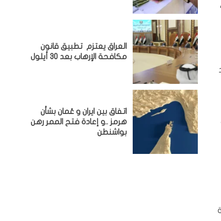
العراق يعتزم تطبيق قانون
مكافحة الإرهاب بعد 30 أيلول
اتفاق بين ايران و عُمان بشأن
هرمز ..و إعادة فتح الممر رهن
بواشنطن