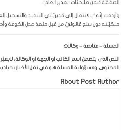
الصفقة ضمن صلاحيَّات المدير العام”.
وأردفت إنَّه “بالانتقال إلى مُديريَّـتي التنفيذ والتسجيل ا
ملكيَّـته دون سندٍ قانونيٍّ من قبل منفذ عدل الكوفة وأح
المسلة – متابعة – وكالات
النص الذي يتضمن اسم الكاتب او الجهة او الوكالة، لايعب
المحتوى. ومسؤولية المسلة هو في نقل الأخبار بحيادية،
About Post Author