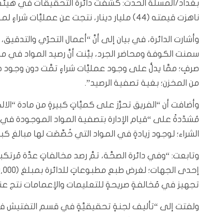
بغداد/المسلة الحدث: كشفت دائرة التحقيقات في هيئة النزاه
ناهزت قيمته (44) مليار دينار، نتجت عن عمليَّات شراءٍ لمواد دون احتياجٍ وتجاوزٍ للصلاحيات.
وأشارت الدائرة، في بيان إلى أنَّ “أعمال التحرّي والت
صرفٍ؛ ممَّا يدلُّ على وجود عمليَّات شراءٍ تمَّت دون وجود ط
من المخزن؛ بغية تصفية الرصيد”.
وأضافت أن “الفريق تحرَّز على كميَّاتٍ كبيرةٍ من مادة “
مُشدّدةً على “قيام الإدارة بتصفية المواد الموجودة في 
الشراء؛ لوجود زيادةٍ في المواد التي خُصِّصَت لها مبالغ كبي
وتابعت: “وفي دائرة الصحَّة، تمَّ رصد مخالفاتٍ عدَّة مُرتك
تجهيز في مُخالفةٍ صريحةٍ للتعليمات والإعمامات نتج عنها 
ولفتت إلى “تأليف لجنةٍ تحقيقيَّةٍ في قسم التفتيش في دا