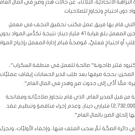
ة الاتحاديَّة، الثلاثاء، عن حالات هدرٍ وضررٍ في المال العام
دقيق، التي قام بها فريق عمل مكتب تحقيق النجف في معمل
سمنت الكوفة ومحاضر الجرد، بيَّنت أنَّ رصيد المواد في مخزن المعمل بلغ قرابة 41 مليار دينار؛ نتيجة تكدُّس المواد بدون
لبٍ أو احتياجٍ فعليٍّ، مُوضحةً قيام إدارة المعمل بإخراج المواد
الالكترود فلتر طاحونة” صالحة للعمل في منطقة السكراب”،
المخزن؛ بحجة صرفها بعد طلب مُدير الحسابات إيقاف عمليَّات
رة؛ ممَّا أدَّى إلى حدوث ضررٍ وهدرٍ في المال العام”.
بة من قبل المدير العام، الذي قام بتجاوز صلاحيَّاته ومفاتحة
إحدى الجهات؛ لغرض طبع مطبوعاتٍ للدائرة بمبلغ (2,732,000,000) ملياري دينار، وعدم إجراء مناقصةٍ وتنظيم عقد
إلحاق الضرر بالمال العام”.
ئرة الصحَّة ثمَّ سحب الملف منها، وإخفاء الأوليَّات، وتجزئة