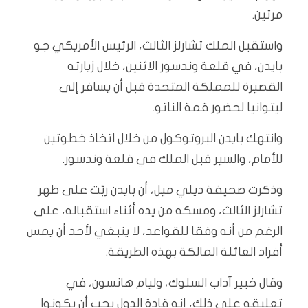
مرتين.
واستقبل الملك تشارلز الثالث، الرئيس الأمريكي جو
بايدن، في قلعة وندسور الاثنين، خلال زيارته
القصيرة للمملكة المتحدة قبل أن يسافر إلى
ليتوانيا لحضور قمة الناتو.
وانتهك بايدن البروتوكول من خلال اتخاذ خطوتين
للأمام، والسير قبل الملك في قلعة وندسور.
وذكرت صحيفة ديلي ميل، أن بايدن ربّت على ظهر
تشارلز الثالث، ومسكه من يده أثناء استقباله، على
الرغم من أنه وفقا للقواعد، لا ينبغي لأحد أن يمس
أفراد العائلة المالكة بهذه الطريقة.
وقال خبير آداب السلوك، وليام هانسون، في
تعليقه على ذلك، إنه قادة الدول يجب أن يكونوا