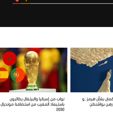
عُمان بشأن هرمز ..و
نواب من إسبانيا والبرتغال يطالبون
 رهن بواشنطن
باستبعاد المغرب من استضافة مونديال
2030