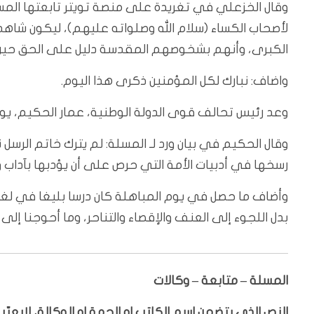
وقال الخزعلي في تغريدة على منصة تويتر تابعتها المسلة
لأصحاب الكساء (سلام الله وصلواته عليهم)، ليكون شاهداً
الكبرى، وأنهم بشخوصهم المقدسة دليل على الحق حين 
واضاف: نبارك لكل المؤمنين ذكرى هذا اليوم.
وعد رئيس تحالف قوى الدولة الوطنية، عمار الحكيم، يوم ا
وقال الحكيم في بيان ورد لـ المسلة: لم يترك خاتم الرسل ن
رسخها في أدبيات الأمة التي حرص على أن يؤدبها بآداب و
وأضاف ما حصل في يوم المباهلة كان درسا بليغا في لغة
بدل اللجوء إلى العنف والإقصاء والتناحر، وما أحوجنا إلى
المسلة – متابعة – وكالات
النص الذي يتضمن اسم الكاتب او الجهة او الوكالة، لايعب