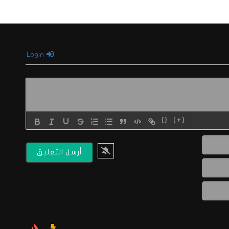
Login
{}
[+]
الاسم*
البريد
الالكتروني*
Website