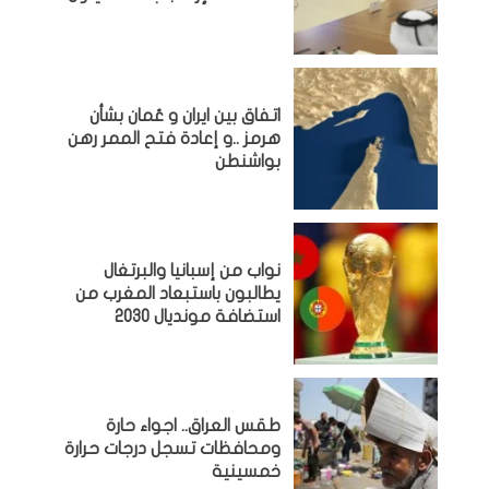
اتفاق بين ايران و عُمان بشأن
هرمز ..و إعادة فتح الممر رهن
بواشنطن
نواب من إسبانيا والبرتغال
يطالبون باستبعاد المغرب من
استضافة مونديال 2030
طقس العراق.. اجواء حارة
ومحافظات تسجل درجات حرارة
خمسينية