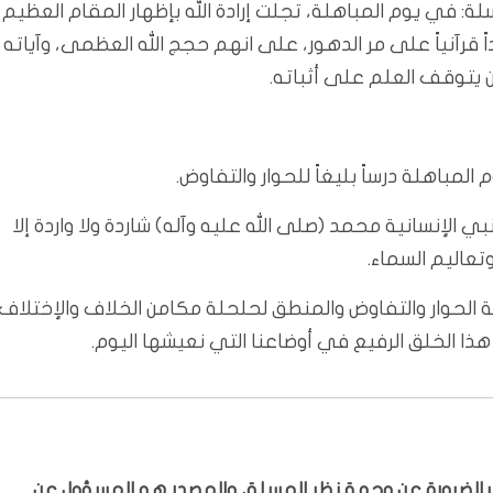
: في يوم المباهلة، تجلت إرادة الله بإظهار المقام العظيم
 قرآنياً على مر الدهور، على انهم حجج الله العظمى، وآياته
يتوقف العلم على أثباته.
لمباهلة درساً بليغاً للحوار والتفاوض.
بي الإنسانية محمد (صلى الله عليه وآله) شاردة ولا واردة إلا
تعاليم السماء.
 الحوار والتفاوض والمنطق لحلحلة مكامن الخلاف والإختلاف
 هذا الخلق الرفيع في أوضاعنا التي نعيشها اليوم.
ّر بالضرورة عن وجهة نظر المسلة، والمصدر هو المسؤول عن