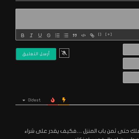
{}
[+]
الاسم*
البريد
الالكتروني*
Website
Oldest
يملك حتى ثمن باب المنزل …فكيف يقدر على شراء