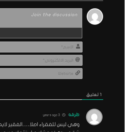
1
تعليق
طرفه
3 years ago
وهي ليس للفقراء اصلا…..الفقير لا