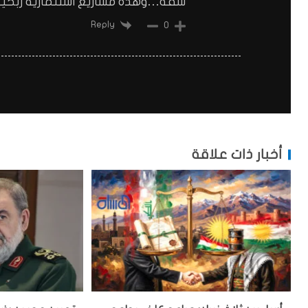
شقه…وهذه مشاريع استثماريه ربحيه 
Reply
0
أخبار ذات علاقة