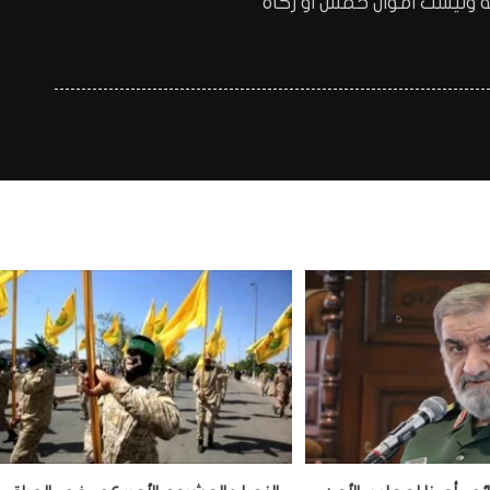
وليست اموال خمس او زكاه