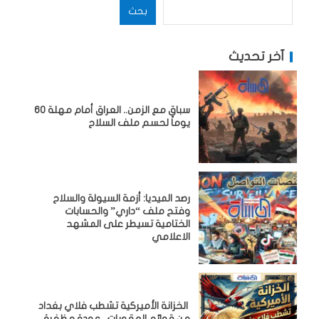
بحث
آخر تحديث
سباق مع الزمن.. العراق أمام مهلة 60
يوماً لحسم ملف السلاح
رصد الميديا: أزمة السيولة والسلاح
وفتح ملف “داري” والحسابات
الختامية تسيطر على المشهد
الاعلامي
الخزانة الأميركية تشطب فلاي بغداد
من قوائم العقوبات.. عودة مظفرة