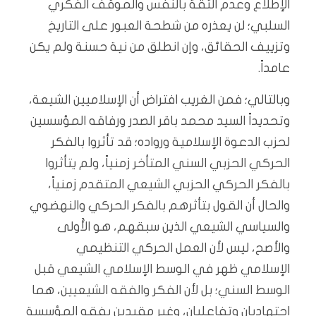
الإطلاع وعدم الثقة بالنفس والموقف الفكري
السلبي؛ لن يعذره من شطحة العبور على التاريخ
وتزييف الحقائق، وإن انطلق من نية حسنة ولم يكن
عامداً.
وبالتالي؛ فمن الغريب افتراض أن الإسلاميين الشيعة،
وتحديداً السيد محمد باقر الصدر ورفاقه المؤسسين
لحزب الدعوة الإسلامية ورواده؛ قد تأثروا بالفكر
الحركي الحزبي السني المتأخر زمنياً، ولم يتأثروا
بالفكر الحركي الحزبي الشيعي المتقدم زمنياً،
والحال أن القول بتأثرهم بالفكر الحركي والنهضوي
والسياسي الشيعي الذين سبقهم، هو الأَولى
والأصح، ليس لأن العمل الحركي التنظيمي
الإسلامي ظهر في الوسط الإسلامي الشيعي قبل
الوسط السني؛ بل لأن الفكر والفقه الشيعيين، هما
اجتهاديان وتفاعليان، وغير مقيدين بفقه المؤسسة