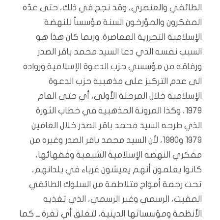
الطائفي والعنصري، وقد نجح في ذلك، حتى عدّه
المفكرون والمؤرخون السنة مؤسساً للنهضة
الإسلامية التحررية المعاصرة. وربما كان هذا هو
السبب نفسه الذي دعا السيد محمد باقر الصدر
ورفاقه من مؤسسي حزب الدعوة الإسلامية ورواده
الى عدم التركيز على مذهبية حزب الدعوة
الإسلامية خلال المرحلة الأولى، أي حتى العام
1979، وكذا المرونة المذهبية في خطاب الثورة
الذي طرحه السيد محمد باقر الصدر خلال العامين
1979 و1980، لأن السيد محمد باقر الصدر وغيره من
مفكري النهضة الإسلامية الشيعية وفقهائها،
كانوا يعلمون أنهم يعيشون غرباء في بلدانهم،
تحت رحمة أمواج متلاطمة من السلوك الطائفي
المقيت، الرسمي وغير الرسمي، الذي تغذيه
الأنظمة ومؤسساتها الدينية، لتغلق أي ثغرة ــ كما