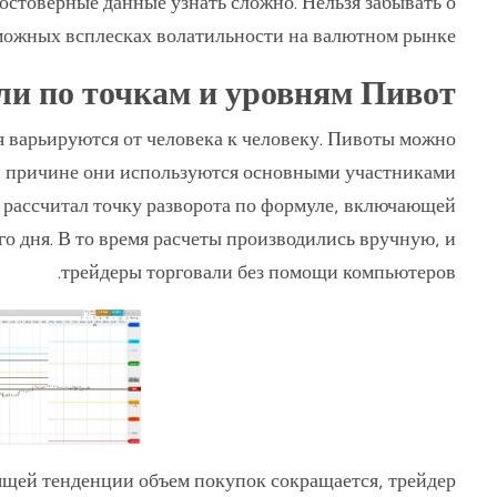
остоверные данные узнать сложно. Нельзя забывать о
можных всплесках волатильности на валютном рынке.
ли по точкам и уровням Пивот
 варьируются от человека к человеку. Пивоты можно
той причине они используются основными участниками
н рассчитал точку разворота по формуле, включающей
 дня. В то время расчеты производились вручную, и
трейдеры торговали без помощи компьютеров.
дящей тенденции объем покупок сокращается, трейдер