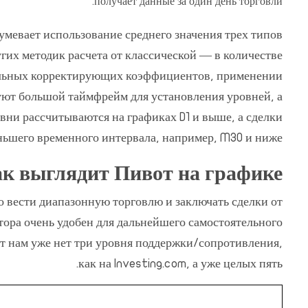
получает данные за один день торговли.
умевает использование среднего значения трех типов
гих методик расчета от классической — в количестве
льных корректирующих коэффициентов, применении
ют большой таймфрейм для установления уровней, а
овни рассчитываются на графиках D1 и выше, а сделки
ьшего временного интервала, например, M30 и ниже.
к выглядит Пивот на графике
о вести диапазонную торговлю и заключать сделки от
ора очень удобен для дальнейшего самостоятельного
т нам уже нет три уровня поддержки/сопротивления,
как на Investing.com, а уже целых пять.