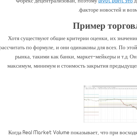
Форекс децентрализован, поэтому
pivot point это
д
факторе новостей и воз
Пример торгов
Хотя существуют общие критерии оценки, их значения
рассчитать по формуле, и они одинаковы для всех. По э
рынка, такими как банки, маркет-мейкеры и т.д. О
максимум, минимум и стоимость закрытия предыдущего
Когда Real Market Volume показывает, что при восхо