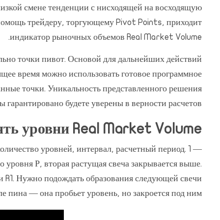
лизкой смене тенденции с нисходящей на восходящую
помощь трейдеру, торгующему Pivot Points, приходит
индикатор рыночных объемов Real Market Volume.
льно точки пивот. Основой для дальнейших действий
оящее время можно использовать готовое программное
анные точки. Уникальность представленного решения
вы гарантировано будете уверены в верности расчетов.
ть уровни Real Market Volume
количество уровней, интервал, расчетный период. 1 —
до уровня Р, вторая растущая свеча закрывается выше.
али R1. Нужно подождать образования следующей свечи
ле пина ― она пробьет уровень, но закроется под ним.