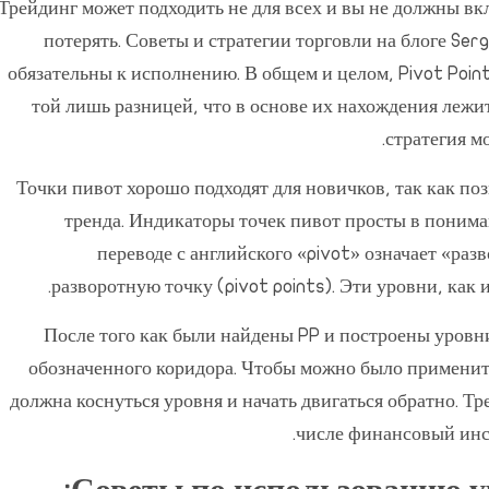
Трейдинг может подходить не для всех и вы не должны вк
потерять. Советы и стратегии торговли на блоге Se
обязательны к исполнению. В общем и целом, Pivot Poin
той лишь разницей, что в основе их нахождения лежи
стратегия м
Точки пивот хорошо подходят для новичков, так как по
тренда. Индикаторы точек пивот просты в пониман
переводе с английского «pivot» означает «ра
разворотную точку (pivot points). Эти уровни, как 
После того как были найдены PP и построены уровн
обозначенного коридора. Чтобы можно было применить
должна коснуться уровня и начать двигаться обратно. Тр
числе финансовый инс