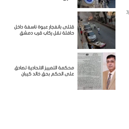
З
قتلى بانفجار عبوة ناسفة داخل
حافلة نقل ركاب قرب دمشق
محكمة التمييز الاتحادية تصادق
على الحكم بحق خالد كيبان