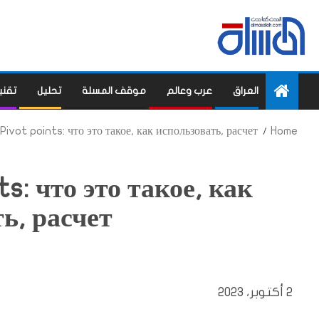
العراق
عرب وعالم
موقف المسلة
تحليل
تقني
ivot points: что это такое, как использовать, расчет
Home
s: что это такое, как
ь, расчет
2 أكتوبر، 2023