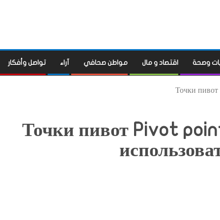
ات وصحة
اقتصاد و مال
مواطن صحافي
آراء
تواصل وأفكار
Точки пивот P
Точки пивот Pivot point
использоват