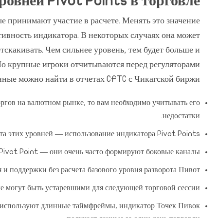
вней Pivot Points в торговле:
рые принимают участие в расчете. Менять это значение
тивность индикатора. В некоторых случаях она может
отскакивать. Чем сильнее уровень, тем будет больше и
 Но крупные игроки отчитываются перед регуляторами
анные можно найти в отчетах CFTC с Чикагской биржи.
оргов на валютном рынке, то вам необходимо учитывать его
недостатки.
та этих уровней — использование индикатора Pivot Points.
ivot Point — они очень часто формируют боковые каналы.
и поддержки без расчета базового уровня разворота Пивот.
ые могут быть устаревшими для следующей торговой сессии.
е используют длинные таймфреймы, индикатор Точек Пивок