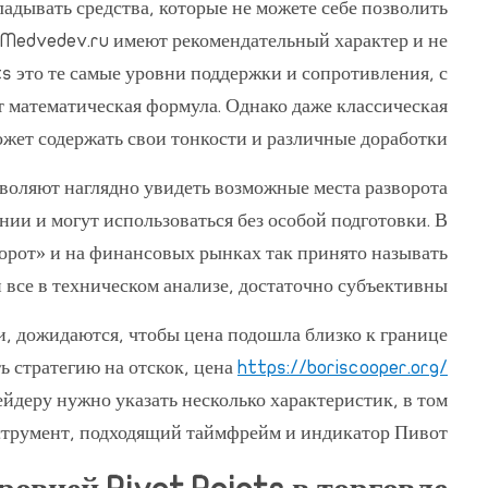
ладывать средства, которые не можете себе позволить
rgMedvedev.ru имеют рекомендательный характер и не
ts это те самые уровни поддержки и сопротивления, с
т математическая формула. Однако даже классическая
ожет содержать свои тонкости и различные доработки.
зволяют наглядно увидеть возможные места разворота
ии и могут использоваться без особой подготовки. В
зворот» и на финансовых рынках так принято называть
и все в техническом анализе, достаточно субъективны.
и, дожидаются, чтобы цена подошла близко к границе
 стратегию на отскок, цена
https://boriscooper.org/
ейдеру нужно указать несколько характеристик, в том
трумент, подходящий таймфрейм и индикатор Пивот.