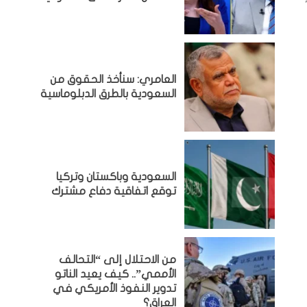
العامري: سنأخذ الحقوق من
السعودية بالطرق الدبلوماسية
السعودية وباكستان وتركيا
توقع اتفاقية دفاع مشترك
من الاحتلال إلى “التحالف
الأممي”.. كيف يعيد الناتو
تدوير النفوذ الأمريكي في
العراق؟