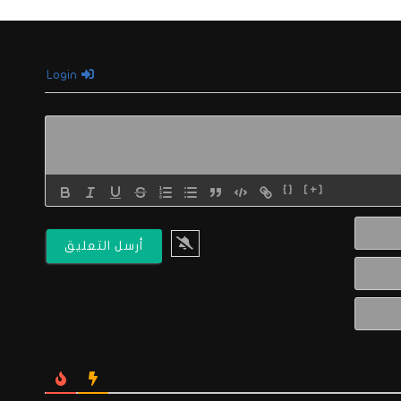
Login
{}
[+]
الاسم*
البريد
الالكتروني*
Website