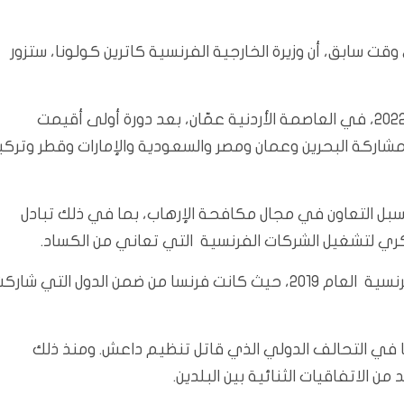
قت سابق، أن وزيرة الخارجية الفرنسية كاترين كولونا، ستزور
و مؤتمر “بغداد 2″، عقد في 20 من كانون الأول ديسمبر 2022، في العاصمة الأردنية عمّان، بعد دورة أولى أقيمت
راقية فرنسية، وبمشاركة البحرين وعمان ومصر والسعودية والإمارات وقطر وتركي
سبل التعاون في مجال مكافحة الإرهاب، بما في ذلك تبادل
كري لتشغيل الشركات الفرنسية التي تعاني من الكساد.
وكان ماكرون قد زار العراق في أعقاب انسحاب القوات الفرنسية العام 2019، حيث كانت فرنسا من ضمن الدول التي شا
للعراق في عام 2003، شاركت فرنسا في التحالف الدولي الذي قاتل تنظيم داعش. ومنذ ذلك
ن الاتفاقيات الثنائية بين البلدين.