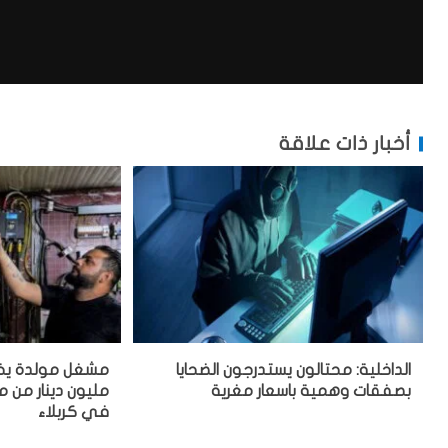
أخبار ذات علاقة
الداخلية: محتالون يستدرجون الضحايا
بصفقات وهمية باسعار مغرية
مليون دينار من
في كربلاء