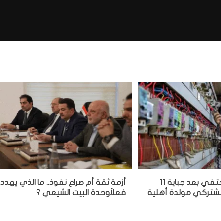
مشغل مولدة يختفي بعد جباية 11
أزمة ثقة أم صراع نفوذ.. ما الذي يهدد
 مشتركي مولدة أهلية
فعلاًوحدة البيت الشيعي ؟