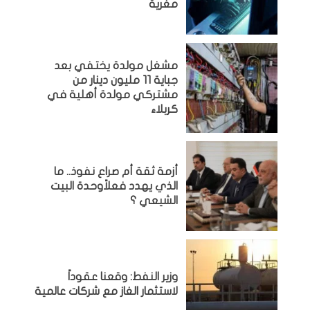
مغرية
مشغل مولدة يختفي بعد
جباية 11 مليون دينار من
مشتركي مولدة أهلية في
كربلاء
أزمة ثقة أم صراع نفوذ.. ما
الذي يهدد فعلاًوحدة البيت
الشيعي ؟
وزير النفط: وقعنا عقوداً
لاستثمار الغاز مع شركات عالمية