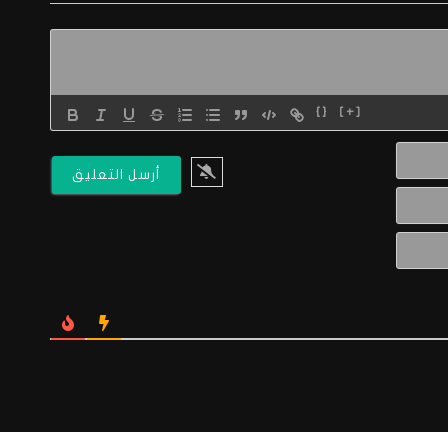
{}
[+]
الاسم*
البريد
الالكتروني*
Website