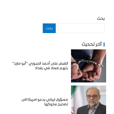
بحث
بحث
آخر تحديث
القبض على أحمد الجبوري “أبو مازن”
بتهم فساد في بغداد
مسؤول ايراني يدعو امريكا الى
تصحيح سلوكها