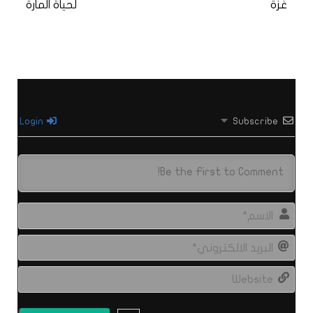
غزة
لحياة المارة
Login
Subscribe
الاس
البري
الال
site