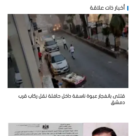
أخبار ذات علاقة
قتلى بانفجار عبوة ناسفة داخل حافلة نقل ركاب قرب
دمشق