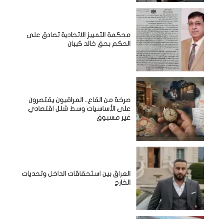
محكمة التمييز الاتحادية تصادق على
الحكم بحق خالد كيبان
صرخة من القاع.. العراقيون يقتصرون
على الأساسيات وسط شلل اقتصادي
غير مسبوق
‏العراق بين استحقاقات الداخل وتحديات
الخارج