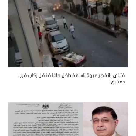
قتلى بانفجار عبوة ناسفة داخل حافلة نقل ركاب قرب
دمشق