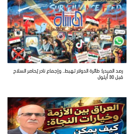
رصد الميديا: طائرة الدولار تهبط.. وإجماع نادر يُحاصر السلاح
قبل 30 أيلول