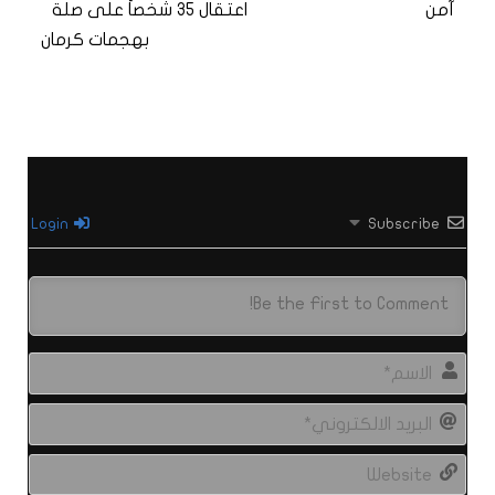
آمن
اعتقال 35 شخصاً على صلة
بهجمات كرمان
Login
Subscribe
الاس
البري
الال
site