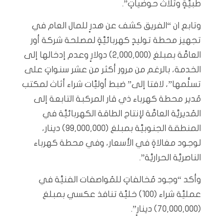
طبيَّةٍ وثلاث حوضياتٍ”.
وتابع ان “الفريق كشف عن هدرٍ للمال العام في
تجهيز محطة توليدٍ كهربائيَّةٍ لمصلحة شركة أور
العامَّة بمبلغ (2,000,000) دولارٍ وعدم إدخالها إلى
الخدمة، بالرغم من مرور أكثر من عشر سنواتٍ على
تسلُّمها”، لافتا إلى” ضبط أوليَّات شراء أثاث لمكتب
مُدير محطة كهرباء ذي قار المركبة التابعة إلى
المُديريَّة العامَّة لإنتاج الطاقة الكهربائيَّة في
المنطقة الجنوبيَّة بمبلغ (99,000,000) دينار،
لوجود مغالاةٍ في الأسعار، وفي محطة كهرباء
الناصريَّة الحراريَّة”.
وأكد “وجود مُخالفاتٍ للمُواصفات الفنيَّة في
عمليَّة شراء (100) خليَّة تنافذ عكسي بمبلغ
(70,000,000) دينارٍ”.