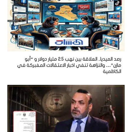
رصد الميديا.. العلاقة بين نهب 2.5 مليار دولار و “أبو
مازن”… والنزاهة تنفي اخبار الاعتقالات المفبركة في
الكاظمية