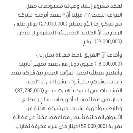
لعقد مشروع إنشاء وصيانة مستودعات حقل
الغراف النفطيّ”، مُبيّنا أنَّ “العقد أبرمته الشركة
مع شركةٍ إماراتيَّةٍ بمبلغ (27,000,000) دولارٍ، على
الرغم من أنَّ الكلفة التخمينيَّة للمشروع لا تتجاوز
(12,000,000) دولارٍ”.
وأضاف أنَّ “الفريق لاحظ مُغالاة تصل إلى
(18,000,000) مليون دولار في عقد تجهيز أنابيب
وأغلفةٍ نفطيَّة لحقل الغرَّاف المبرم بين شركة نفط
ذي قار وشركةٍ ماليزيَّـةٍ”، مشيرا الى ان “لجنة
المُشتريات في الشركة أهدرت مبلغ (37,795,000)
دينار، في عمليَّة شراء أجهزة استنساخٍ ومطابع
وطابعاتٍ وأجهزة أرشيف من شركةٍ أهليَّةٍ من
الأسواق المحليَّة بأسعارٍ مضاعفةٍ، فضلاً عن مغالاةٍ
بقرابة (52,000,000) دينارٍ في شراء محرقة نفاياتٍ