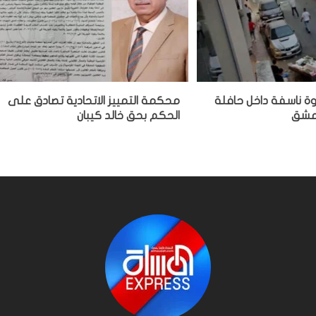
وة ناسفة داخل حافلة
محكمة التمييز الاتحادية تصادق على
دمشق
الحكم بحق خالد كيبان