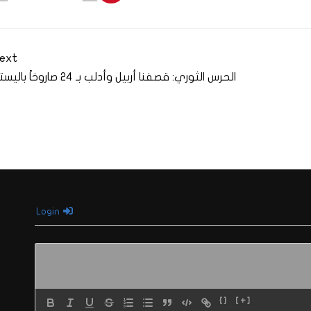
ext
الحرس الثوري: قصفنا أربيل وأدلب بـ 24 صاروخاً باليستياً
Login
{}
[+]