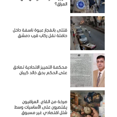
العراق؟
قتلى بانفجار عبوة ناسفة داخل
حافلة نقل ركاب قرب دمشق
محكمة التمييز الاتحادية تصادق
على الحكم بحق خالد كيبان
صرخة من القاع.. العراقيون
يقتصرون على الأساسيات وسط
شلل اقتصادي غير مسبوق