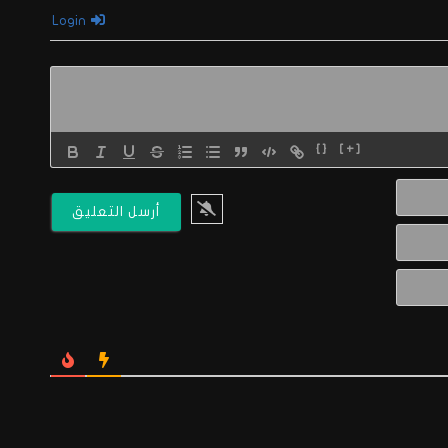
Login
{}
[+]
الاسم*
البريد
الالكتروني*
Website