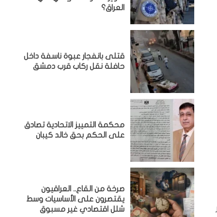
العراق؟
قتلى بانفجار عبوة ناسفة داخل
حافلة نقل ركاب قرب دمشق
محكمة التمييز الاتحادية تصادق
على الحكم بحق خالد كيبان
صرخة من القاع.. العراقيون
يقتصرون على الأساسيات وسط
شلل اقتصادي غير مسبوق