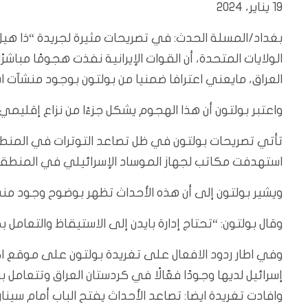
19 يناير، 2024
بغداد/المسلة الحدث: في تصريحات مثيرة لجريدة “ذا هيل
الولايات المتحدة، أن القوات الإيرانية نفذت هجومًا مباش
العراق، مايعني اعترافا ضمنيا من بولتون بوجود منشآت اس
واعتبر بولتون أن هذا الهجوم يشكل جزءًا من نزاع إقليمي 
تأتي تصريحات بولتون في ظل تصاعد التوترات في المنطق
استهدفت مكاتب لجهاز الموساد الإسرائيلي في المنطقة
ويشير بولتون إلى أن هذه الأحداث تظهر بوضوح وجود منش
وقال بولتون: “تحتاج إدارة بايدن إلى الاستيقاظ والتعامل 
وفي اطار ردود الافعال على تغريدة بولتون على موقع اك
إسرائيل لديها وجودًا فعّالًا في كردستان العراق وتتعامل 
وافادت تغريدة ايضا: تصاعد الأحداث يفتح الباب أمام س