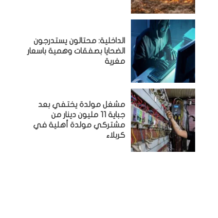
الداخلية: محتالون يستدرجون
الضحايا بصفقات وهمية باسعار
مغرية
مشغل مولدة يختفي بعد
جباية 11 مليون دينار من
مشتركي مولدة أهلية في
كربلاء