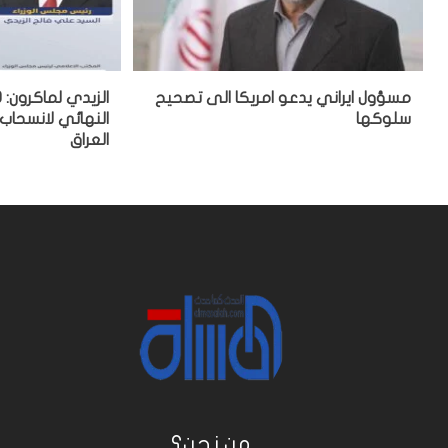
مسؤول ايراني يدعو امريكا الى تصحيح
سلوكها
النهائي لانسحاب
العراق
من نحن؟