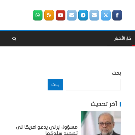
كل الأخبار
بحث
بحث
آخر تحديث
مسؤول ايراني يدعو امريكا الى
تصحيح سلوكها