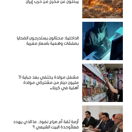
يبحثون عن مخرج من حرب إيران
الداخلية: محتالون يستدرجون الضحايا
بصفقات وهمية باسعار مغرية
مشغل مولدة يختفي بعد جباية 11
مليون دينار من مشتركي مولدة
أهلية في كربلاء
أزمة ثقة أم صراع نفوذ.. ما الذي يهدد
فعلاًوحدة البيت الشيعي ؟