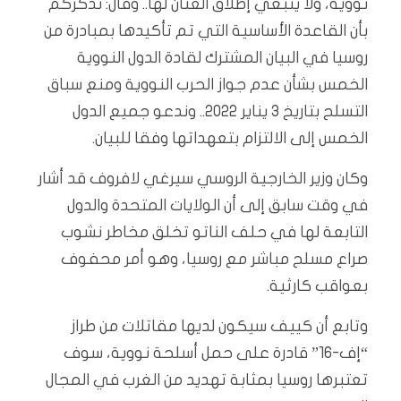
نووية، ولا ينبغي إطلاق العنان لها.. وقال: نذكركم
بأن القاعدة الأساسية التي تم تأكيدها بمبادرة من
روسيا في البيان المشترك لقادة الدول النووية
الخمس بشأن عدم جواز الحرب النووية ومنع سباق
التسلح بتاريخ 3 يناير 2022.. وندعو جميع الدول
الخمس إلى الالتزام بتعهداتها وفقا للبيان.
وكان وزير الخارجية الروسي سيرغي لافروف قد أشار
في وقت سابق إلى أن الولايات المتحدة والدول
التابعة لها في حلف الناتو تخلق مخاطر نشوب
صراع مسلح مباشر مع روسيا، وهو أمر محفوف
بعواقب كارثية.
وتابع أن كييف سيكون لديها مقاتلات من طراز
“إف-16” قادرة على حمل أسلحة نووية، سوف
تعتبرها روسيا بمثابة تهديد من الغرب في المجال