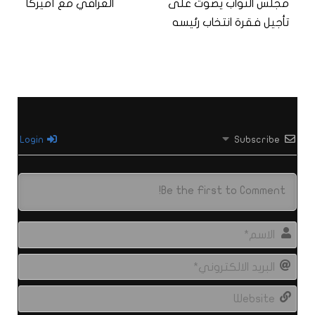
مجلس النواب يصوت على
العراقي مع أميركا
تأجيل فقرة انتخاب رئيسه
Login
Subscribe
الاس
البري
الال
site