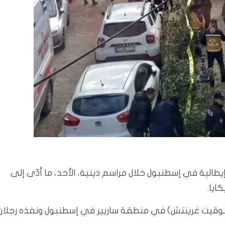
لية في إسطنبول خلال مراسم دينية، الأحد، ما أدّى إلى
ايا.
 الهجوم قرابة الساعة 11:40 من صباح الأحد (08:40 بتوقيت غرينتش) في منطقة ساريير في إسطنبول ونفذه رجلان