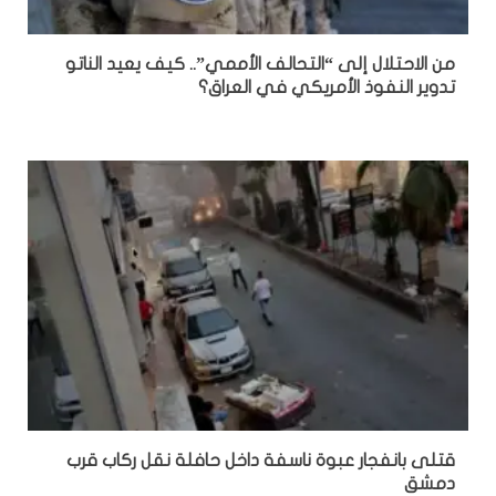
من الاحتلال إلى “التحالف الأممي”.. كيف يعيد الناتو
تدوير النفوذ الأمريكي في العراق؟
قتلى بانفجار عبوة ناسفة داخل حافلة نقل ركاب قرب
دمشق