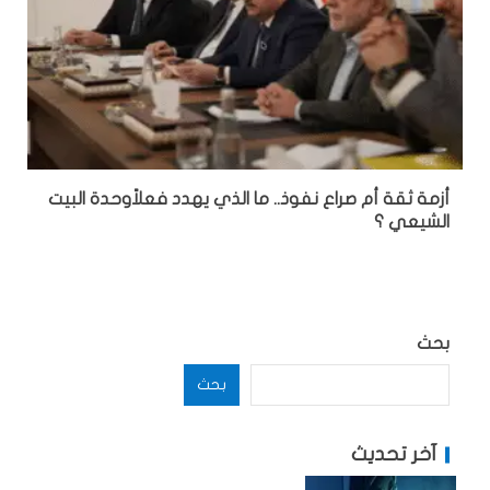
أزمة ثقة أم صراع نفوذ.. ما الذي يهدد فعلاًوحدة البيت
الشيعي ؟
بحث
بحث
آخر تحديث