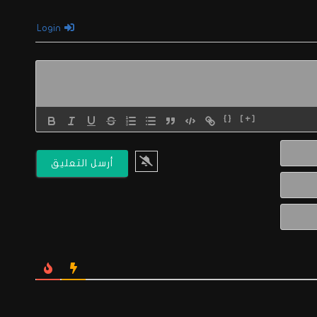
Login
{}
[+]
الاسم*
البريد
الالكتروني*
Website