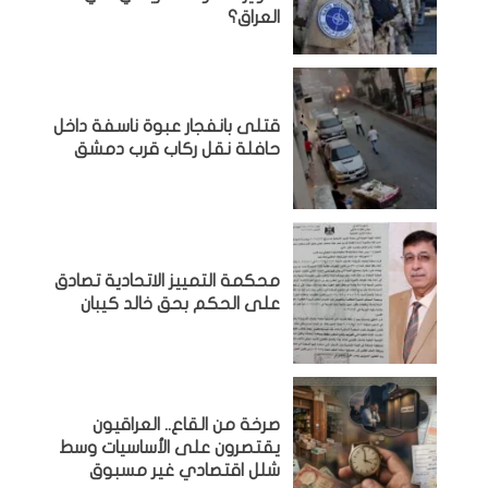
العراق؟
قتلى بانفجار عبوة ناسفة داخل
حافلة نقل ركاب قرب دمشق
محكمة التمييز الاتحادية تصادق
على الحكم بحق خالد كيبان
صرخة من القاع.. العراقيون
يقتصرون على الأساسيات وسط
شلل اقتصادي غير مسبوق