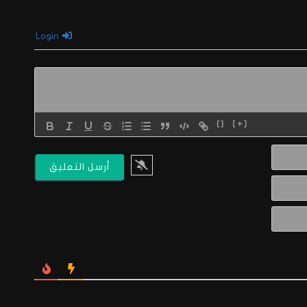
Login
{}
[+]
الاسم*
البريد
الالكتروني*
Website