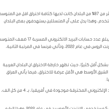
ويشير الموقع المختص بمؤشر الجريمة الالكترونية، ان اكثر من 87% من البلدان كانت لديها كثافة اختراق اقل من المتو
ب لكل ألف مستخدم، وهذا يدل على أن المتسللين يستهدفون بعض البلدان
وتبرز روسيا بشكل خاص بكثافة الاختراق الالكتروني حيث يبلغ عدد حسابات البريد الالكتروني المسربة 17 ضعف
العالمي، حيث انه تم اختراق 8 من كل 10 مستخدمي الإنترنت الروس في عام 2022، وتأتي فرنسا في المرتبة الثانية،
كل أقل كثيرًا، حيث تظهر خارطة الاختراق ان البلدان العربية
لشرق الأوسط هي الأقل عرضة للاختراق، فيما يأتي العراق
.
وعلى المستوى القاري، فإن أدنى معدلات حسابات البريد الإلكتروني المخترقة موجودة في أفريقيا، بـ 4 من كل الف،
وتتمتع أوروبا بأعلى معدلات الاختراق: تم اختراق 1 من كل 5 مستخدمي الإنترنت الأوروبيين في عام 2022. وهذا الرقم