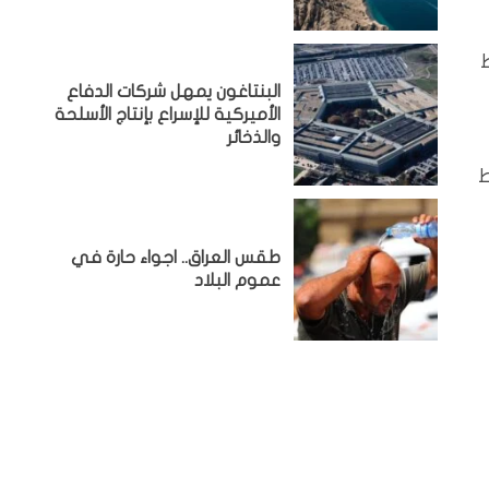
سط
البنتاغون يمهل شركات الدفاع
الأميركية للإسراع بإنتاج الأسلحة
والذخائر
 المتوسط
طقس العراق.. اجواء حارة في
عموم البلاد