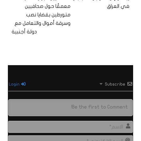
في العراق
معمقًا حول صحافيين
متورطين بقضايا نصب
وسرقة أموال والتعامل مع
دولة أجنبية
Login
Subscribe
الاس
البري