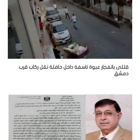
قتلى بانفجار عبوة ناسفة داخل حافلة نقل ركاب قرب
دمشق