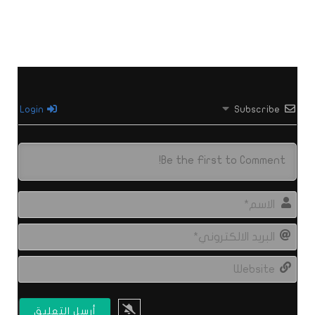
Login
Subscribe
الاس
البري
الال
site