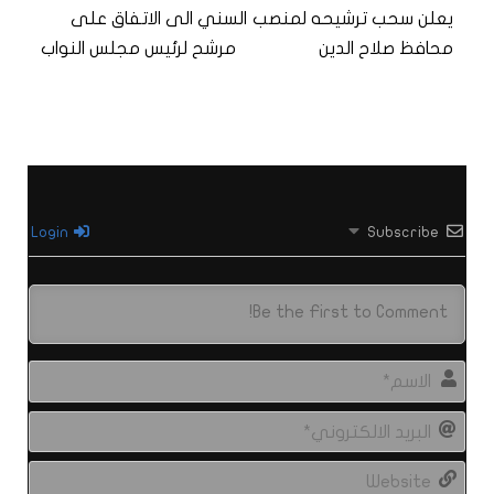
يعلن سحب ترشيحه لمنصب
السني الى الاتفاق على
محافظ صلاح الدين
مرشح لرئيس مجلس النواب
Login
Subscribe
الاس
البري
الال
site