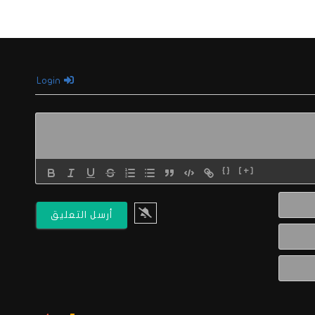
Login
{}
[+]
الاسم*
البريد
الالكتروني*
Website