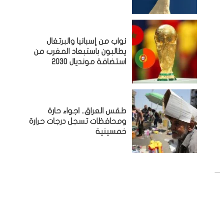
نواب من إسبانيا والبرتغال
يطالبون باستبعاد المغرب من
استضافة مونديال 2030
طقس العراق.. اجواء حارة
ومحافظات تسجل درجات حرارة
خمسينية