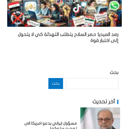
رصد الميديا: حصر السلاح يتطلب التهدئة كي لا يتحول
إلى اختبار قوة
بحث
بحث
آخر تحديث
مسؤول ايراني يدعو امريكا الى
تصحيح سلوكها