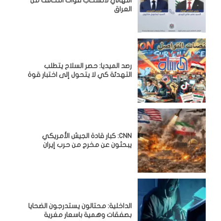
النهائي لانسحاب قوات التحالف من
العراق
رصد الميديا: حصر السلاح يتطلب
التهدئة كي لا يتحول إلى اختبار قوة
CNN: كبار قادة الجيش الأمريكي
يبحثون عن مخرج من حرب إيران
الداخلية: محتالون يستدرجون الضحايا
بصفقات وهمية باسعار مغرية