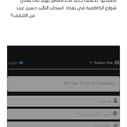
بالفيديو.. تخسف جديد باحد
الأساس يهتز: ماذا يعني
شوارع الكاظمية في بغداد
انسحاب النائب حسين عرب
من الائتلاف؟
Login
Subscribe
الاس
البري
الال
site