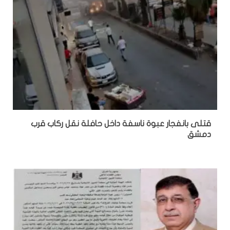
قتلى بانفجار عبوة ناسفة داخل حافلة نقل ركاب قرب
دمشق