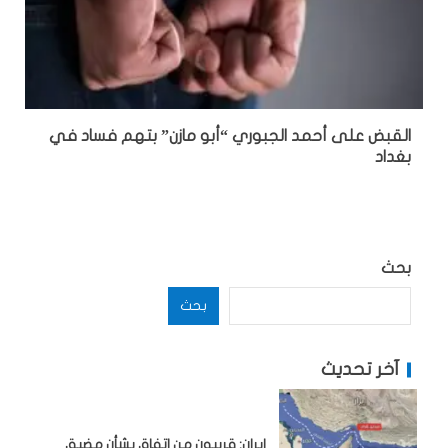
القبض على أحمد الجبوري “أبو مازن” بتهم فساد في
بغداد
بحث
بحث
آخر تحديث
إيران: قريبون من اتفاق بشأن مضيق