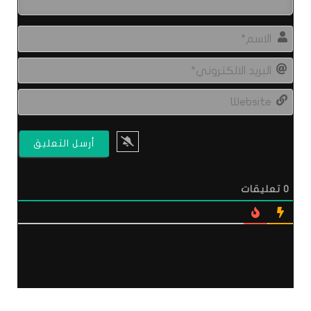
الاس
البري
الال
site
0
تعليقات