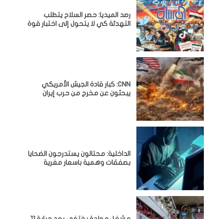
رصد الميديا: حصر السلاح يتطلب
التهدئة كي لا يتحول إلى اختبار قوة
CNN: كبار قادة الجيش الأمريكي
يبحثون عن مخرج من حرب إيران
الداخلية: محتالون يستدرجون الضحايا
بصفقات وهمية باسعار مغرية
مشغل مولدة يختفي بعد جباية 11