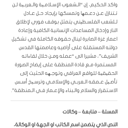
واكد الحكيم، إن “الـشعوب الإسـلامـیة والـعربـیة لـن
تـتنازل عـن دعـمھا وتمسكها بإيجاد حـل عـادل
لـلشعب الفلسـطیني يتمثل بوقف فوري لإطلاق
النار وإدخال المساعدات الإنسانية الكافية وإعادة
اعمار غزة الصابرة لينال حقوقه الكاملة في تشكيل
دولته المستقلة على أراضيه وعاصمتها القدس
الشريف”، مشيرا الى “عمله ومـن خلال لقاءاته
المسـتمرة مـع قادة المنطقة على إيضاح الصورة
الحقیقیة للواقع العراقي وتوجـھه الحثيث إلى
تأصـیل عـمقه الـعربـي والإسلامـي وترسـیخ أسـس
الاسـتقرار والسلام والـبناء والإعـمار فـي الـمنطقة”.
المسلة – متابعة – وكالات
النص الذي يتضمن اسم الكاتب او الجهة او الوكالة،