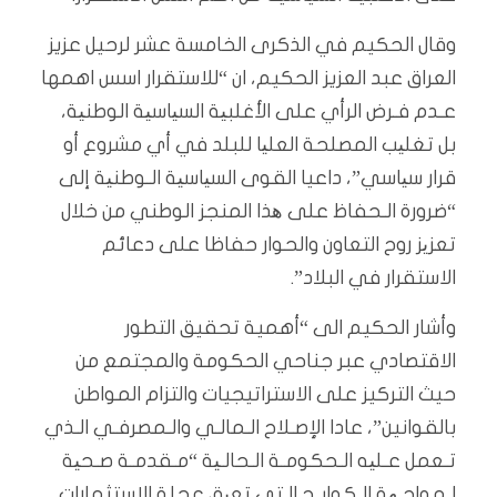
وقال الحكيم في الذكرى الخامسة عشر لرحيل عزيز
العراق عبد العزيز الحكيم، ان “للاستقرار اسس اهمها
عـدم فـرض الرأي على الأغلبیة السیاسیة الوطنیة،
بل تغلیب المصلحة العلیا للبلد في أي مشروع أو
قرار سیاسي”، داعيا القوى السیاسیة الـوطنیة إلى
“ضرورة الـحفاظ على ھذا المنجز الوطني من خلال
تعزیز روح التعاون والحوار حفاظا على دعائم
الاستقرار في البلاد”.
وأشار الحكيم الى “أهمية تحقيق التطور
الاقتصادي عبر جناحي الحكومة والمجتمع من
حيث التركيز على الاستراتيجيات والتزام المواطن
بالقوانين”، عادا الإصـلاح الـمالـي والـمصرفـي الـذي
تـعمل عـلیه الـحكومـة الـحالـیة “مـقدمـة صـحیة
لـمواجـھة الـكوابـح الـتي تعیق عجلة الاستثمارات