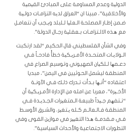
الدولیة وعدم المساومة على المبادئ القیمیة
والأخلاقية”، مبينا ان “العراق لدیه التزامـات دولـیة
ضـمن إطـار المصلحة الـعلیا لـلبلد ویـجب أن نتعامـل
مع ھـذه الالـتزامـات بـعقلیة رجـال الدولة”.
وفي الشأن الفلسطيني قال الحكيم “لقد ارتكبت
الـولایـات المتحـدة الأمـریـكیة خطأً فادحـاً فـي
دعـمھا لـلكیان الصهيوني وتوسيع الصراع في
المنطقة ليشمل الحوثيين في اليمن”، مبديا
اعتقاده “أنـھا بـدأت تـدرك ذلـك فـي الآونـة
الأخـیرة”، معربا عن امله من الإدارة الأمـریـكیة أن
“تـتفھم جـیداً طبيعة الـمتغیرات الجـدیـدة فـي
المنطقة فـالـعالـم كـله یـتغیر، والشـرق الأوسـط
فـي مـقدمـة ھـذا التغییر في موازین القوى وفي
التطورات الاجتماعية والأحداث السياسية”.