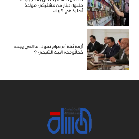
مليون دينار من مشتركي مولدة
أهلية في كربلاء
أزمة ثقة أم صراع نفوذ.. ما الذي يهدد
فعلاًوحدة البيت الشيعي ؟