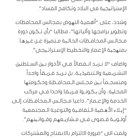
الإستراتیجیة في البلاد وتكافح الفساد”.
وشدد، على “أهمية النھوض بمجالس المحافظات
وتطوير برامجها وآلياتها”، مطالبا “بأن تـكون دورة
مـجالـس المحافـظات الحالـیة مـتمیزة عـن غـیرھـا
بمنھجیة الإعمار والتخطيط الإسـتراتـیجي”.
واضاف “لا نـریـد انـفصالاً فـي الأدوار بـین السـلطتین
التشـریـعیة والـتنفیذیـة، بل نـریـد فـریـقاً واحداً
ومنسجـماً بـین مجـلس الـمحافـظة وحكومتھا
المحلیة.. وأن یـكونـوا فـریـقا واحدا فـي مركب
الخدمة والإعـمار”، داعيا مـجالـس الـمحافـظات إلـى
“إیـلاء الأھـمیة الـثقافـیة والتوعية الـمجتمعیة
أولـویـة قـصوى فـي مـشاریـعھم وقـوانـینھم”.
ولفت الى “ضرورة الالتزام بالانفتاح والمشتركات