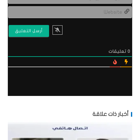
الال
site
0
تعليقات
أخبار ذات علاقة