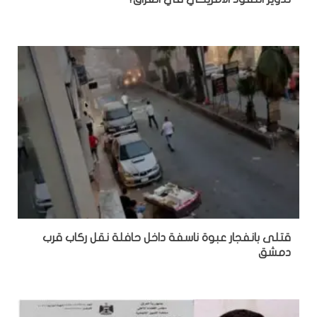
قتلى بانفجار عبوة ناسفة داخل حافلة نقل ركاب قرب
دمشق