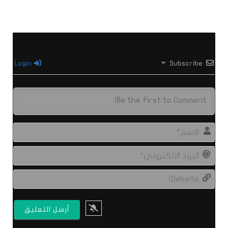
Login
Subscribe
الاس
البري
الال
site