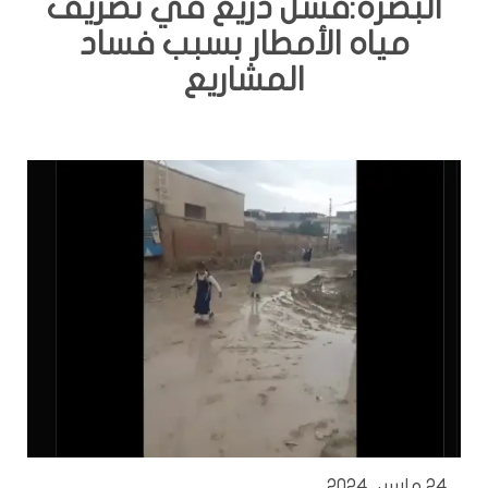
البصرة:فشل ذريع في تصريف
مياه الأمطار بسبب فساد
المشاريع
24 مارس، 2024