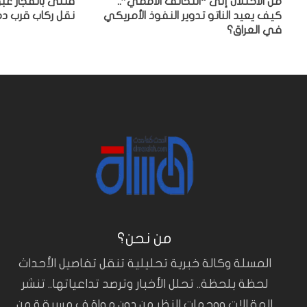
من الاحتلال إلى “التحالف الأممي”..
قتلى بانفجار عب
كيف يعيد الناتو تدوير النفوذ الأمريكي
نقل ركاب قرب 
في العراق؟
من نحن؟
المسلة وكالة خبرية تحليلية تنقل تفاصيل الأحداث
لحظة بلحظة.. تحلل الأخبار وترصد تداعياتها.. تنشر
المقالات ووجهات النظر من دون مواقف مسبقة من