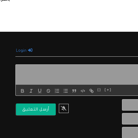
Login
{}
[+]
الاسم*
البريد
الالكتروني*
Website