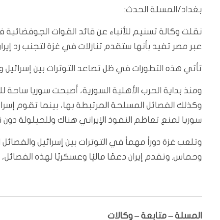
بغداد/المسلة الحدث:
نقلت وكالة تسنيم للأنباء عن قائد القوات الجوفضائية في
عبر مصر تفيد بأنها ستقدم تنازلات في غزة لتجنب رد إي
تأتي هذه التطورات في ظل تصاعد التوترات بين إسرائيل و
ومنذ بداية الحرب الأهلية السورية، أصبحت سوريا ساحة للصر
وكذلك الفصائل المسلحة المرتبطة بها، بينما تقوم إسرائ
سوريا لمنع تعاظم النفوذ الإيراني هناك وللحيلولة دون ن
وتلعب غزة دوراً مهماً في التوترات بين إسرائيل والفصائ
وحماس. وتقدم إيران دعمًا ماليًا وعسكريًا لهذه الفصائل،
المسلة – متابعة – وكالات