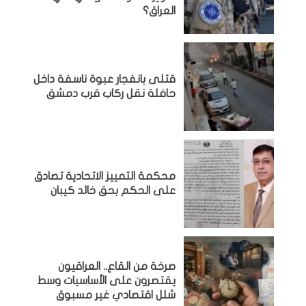
العراق؟
قتلى بانفجار عبوة ناسفة داخل
حافلة نقل ركاب قرب دمشق
محكمة التمييز الاتحادية تصادق
على الحكم بحق خالد كيبان
صرخة من القاع.. العراقيون
يقتصرون على الأساسيات وسط
شلل اقتصادي غير مسبوق