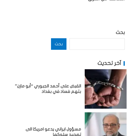
بحث
بحث
آخر تحديث
القبض على أحمد الجبوري “أبو مازن”
بتهم فساد في بغداد
مسؤول ايراني يدعو امريكا الى
تصحيح سلوكها